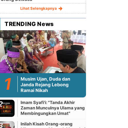
Lihat Selengkapnya
TRENDING News
Musim Ujan, Duda dan
Janda Rejang Lebong
Ramai Nikah
Imam Syafi'i: "Tanda Akhir
Zaman Munculnya Ulama yang
Membingungkan Umat"
Inilah Kisah Orang-orang