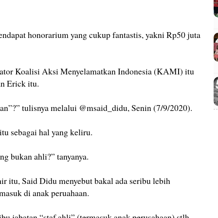
mendapat honorarium yang cukup fantastis, yakni Rp50 juta
arator Koalisi Aksi Menyelamatkan Indonesia (KAMI) itu
 Erick itu.
?” tulisnya melalui @msaid_didu, Senin (7/9/2020).
tu sebagai hal yang keliru.
g bukan ahli?” tanyanya.
 itu, Said Didu menyebut bakal ada seribu lebih
ermasuk di anak peruahaan.
bu jabatan “staf ahli” (termasuk anak perusahaan) stlh