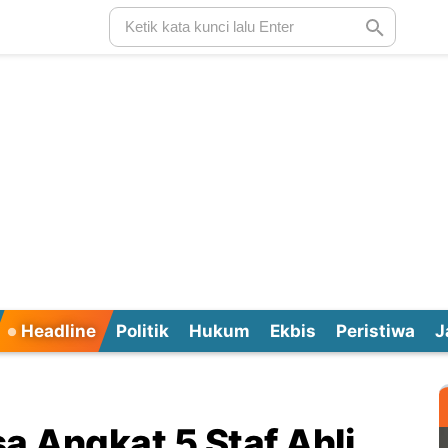
Headline
Politik
Hukum
Ekbis
Peristiwa
J
a Angkat 5 Staf Ahli