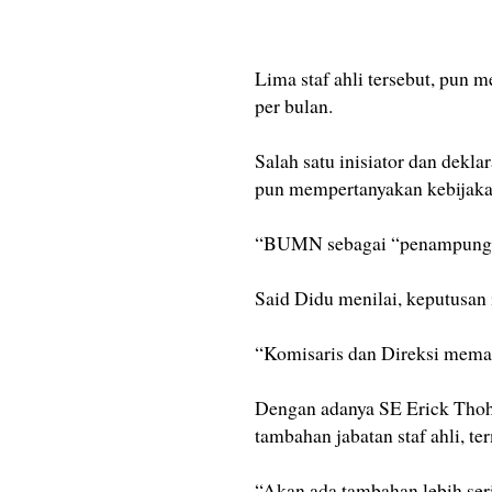
Lima staf ahli tersebut, pun 
per bulan.
Salah satu inisiator dan dekl
pun mempertanyakan kebijakan
“BUMN sebagai “penampungan”
Said Didu menilai, keputusan i
“Komisaris dan Direksi meman
Dengan adanya SE Erick Thohir
tambahan jabatan staf ahli, t
“Akan ada tambahan lebih seri