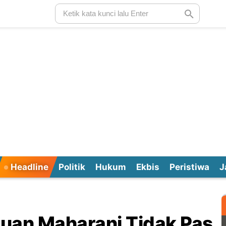
Headline
Politik
Hukum
Ekbis
Peristiwa
J
Puan Maharani Tidak Pas