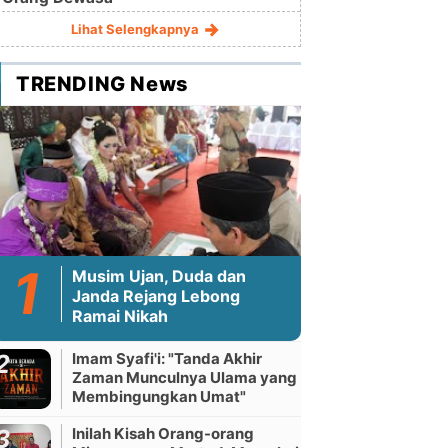
Lihat Selengkapnya
TRENDING News
Musim Ujan, Duda dan
Janda Rejang Lebong
Ramai Nikah
Imam Syafi'i: "Tanda Akhir
Zaman Munculnya Ulama yang
Membingungkan Umat"
Inilah Kisah Orang-orang