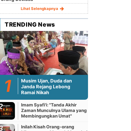
Lihat Selengkapnya
TRENDING News
Musim Ujan, Duda dan
Janda Rejang Lebong
Ramai Nikah
Imam Syafi'i: "Tanda Akhir
Zaman Munculnya Ulama yang
Membingungkan Umat"
Inilah Kisah Orang-orang