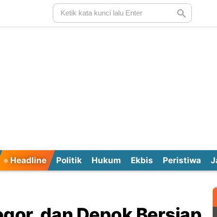
Headline
Politik
Hukum
Ekbis
Peristiwa
J
Bogor, dan Depok Bersiap