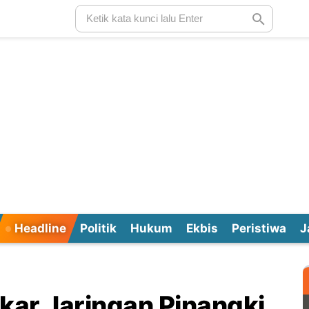
Headline
Politik
Hukum
Ekbis
Peristiwa
J
ar Jaringan Pinangki