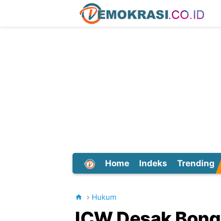
Home
Indeks
Trending
Dunia
Hukum
ICW Desak Bongk