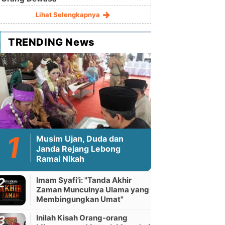
Lihat Selengkapnya
TRENDING News
Musim Ujan, Duda dan
Janda Rejang Lebong
Ramai Nikah
Imam Syafi'i: "Tanda Akhir
Zaman Munculnya Ulama yang
Membingungkan Umat"
Inilah Kisah Orang-orang