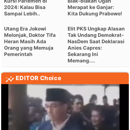
Kursi Parlemen di
Blak-blakan Ogah
2024: Kalau Bisa
Merapat ke Ganjar:
Sampai Lebih..
Kita Dukung Prabowo!
Utang Era Jokowi
Elit PKS Ungkap Alasan
Melonjak, Doktor Tifa
Tak Undang Demokrat-
Heran Masih Ada
NasDem Saat Deklarasi
Orang yang Memuja
Anies Capres:
Pemerintah
Sekarang Ini
Memang....
EDITOR Choice