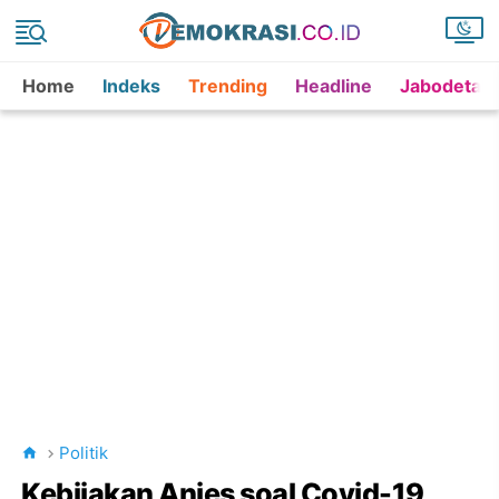
Home
Indeks
Trending
Headline
Jabodetab
Politik
Kebijakan Anies soal Covid-19