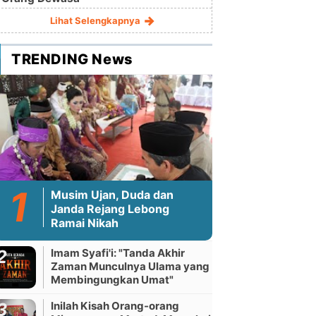
Lihat Selengkapnya
TRENDING News
Musim Ujan, Duda dan
Janda Rejang Lebong
Ramai Nikah
Imam Syafi'i: "Tanda Akhir
Zaman Munculnya Ulama yang
Membingungkan Umat"
Inilah Kisah Orang-orang