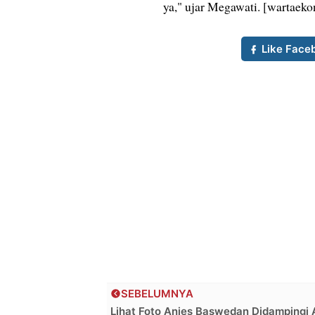
ya," ujar Megawati. [wartaek
Like Face
SEBELUMNYA
Lihat Foto Anies Baswedan Didampingi