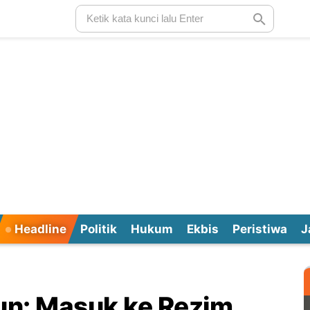
Headline
Politik
Hukum
Ekbis
Peristiwa
J
run: Masuk ke Rezim