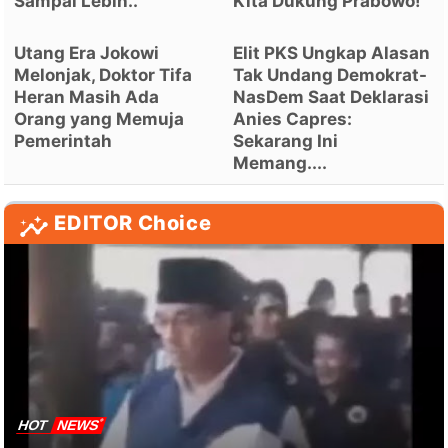
Sampai Lebih..
Kita Dukung Prabowo!
Utang Era Jokowi
Elit PKS Ungkap Alasan
Melonjak, Doktor Tifa
Tak Undang Demokrat-
Heran Masih Ada
NasDem Saat Deklarasi
Orang yang Memuja
Anies Capres:
Pemerintah
Sekarang Ini
Memang....
EDITOR Choice
HOT
NEWS