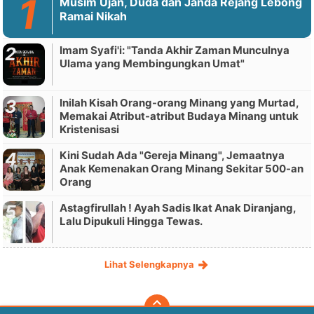
Musim Ujan, Duda dan Janda Rejang Lebong
Ramai Nikah
Imam Syafi'i: "Tanda Akhir Zaman Munculnya
Ulama yang Membingungkan Umat"
Inilah Kisah Orang-orang Minang yang Murtad,
Memakai Atribut-atribut Budaya Minang untuk
Kristenisasi
Kini Sudah Ada "Gereja Minang", Jemaatnya
Anak Kemenakan Orang Minang Sekitar 500-an
Orang
Astagfirullah ! Ayah Sadis Ikat Anak Diranjang,
Lalu Dipukuli Hingga Tewas.
Lihat Selengkapnya