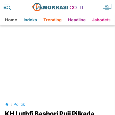
Home
Indeks
Trending
Headline
Jabodetab
Politik
KH Luthfi Bashori Puji Pilkada