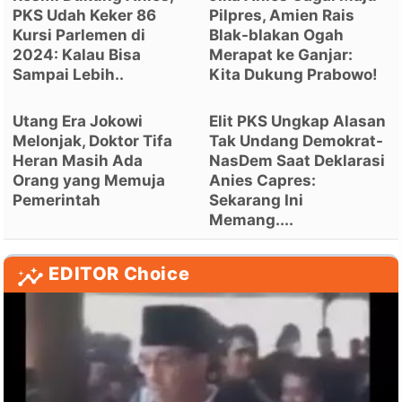
PKS Udah Keker 86
Pilpres, Amien Rais
Kursi Parlemen di
Blak-blakan Ogah
2024: Kalau Bisa
Merapat ke Ganjar:
Sampai Lebih..
Kita Dukung Prabowo!
Utang Era Jokowi
Elit PKS Ungkap Alasan
Melonjak, Doktor Tifa
Tak Undang Demokrat-
Heran Masih Ada
NasDem Saat Deklarasi
Orang yang Memuja
Anies Capres:
Pemerintah
Sekarang Ini
Memang....
EDITOR Choice