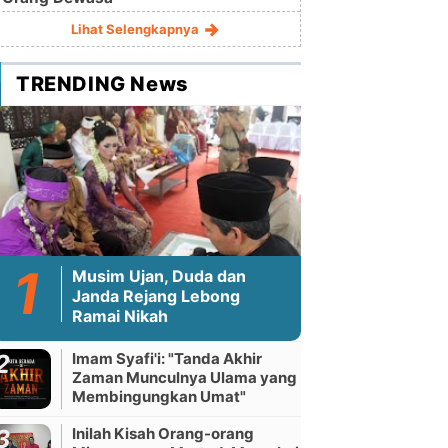
Lihat Selengkapnya
TRENDING News
Musim Ujan, Duda dan
Janda Rejang Lebong
Ramai Nikah
Imam Syafi'i: "Tanda Akhir
Zaman Munculnya Ulama yang
Membingungkan Umat"
Inilah Kisah Orang-orang