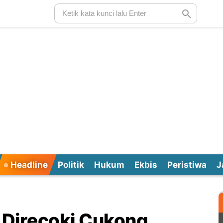
Headline
Politik
Hukum
Ekbis
Peristiwa
J
k Direcoki Cukong