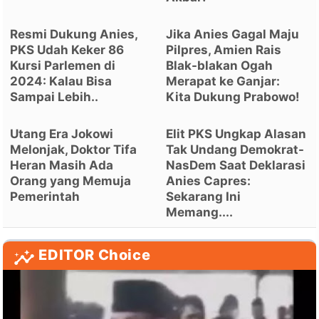
Resmi Dukung Anies,
Jika Anies Gagal Maju
PKS Udah Keker 86
Pilpres, Amien Rais
Kursi Parlemen di
Blak-blakan Ogah
2024: Kalau Bisa
Merapat ke Ganjar:
Sampai Lebih..
Kita Dukung Prabowo!
Utang Era Jokowi
Elit PKS Ungkap Alasan
Melonjak, Doktor Tifa
Tak Undang Demokrat-
Heran Masih Ada
NasDem Saat Deklarasi
Orang yang Memuja
Anies Capres:
Pemerintah
Sekarang Ini
Memang....
EDITOR Choice