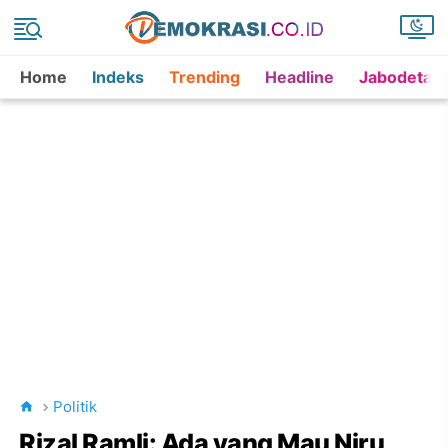
Home
Indeks
Trending
Headline
Jabodetab
Politik
Rizal Ramli: Ada yang Mau Niru