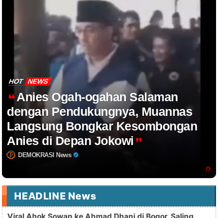
HOT
NEWS
Anies Ogah-ogahan Salaman
dengan Pendukungnya, Muannas
Langsung Bongkar Kesombongan
Anies di Depan Jokowi
DEMOKRASI News
HEADLINE News
Viral Ahok Sowan ke Ahmad Dhani di Bogor, Saling