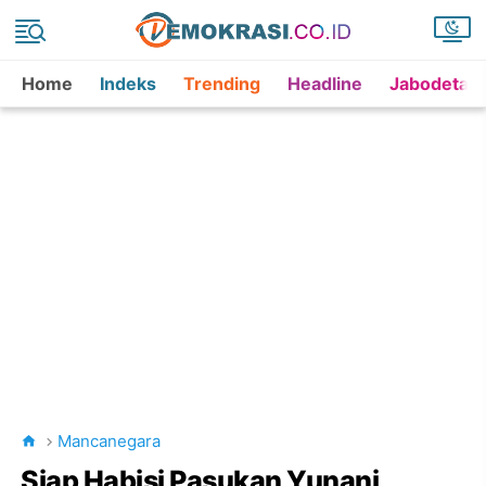
Home
Indeks
Trending
Headline
Jabodetab
Mancanegara
Siap Habisi Pasukan Yunani,