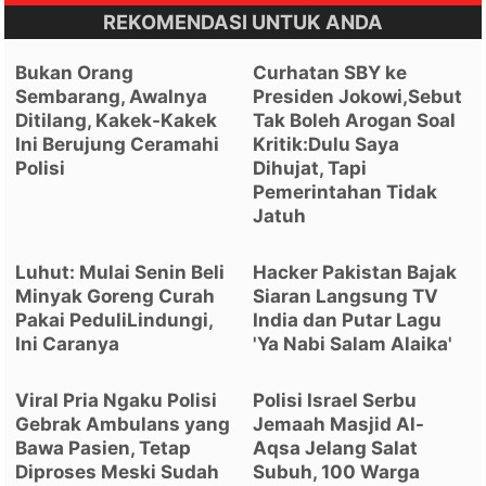
REKOMENDASI UNTUK ANDA
Bukan Orang
Curhatan SBY ke
Sembarang, Awalnya
Presiden Jokowi,Sebut
Ditilang, Kakek-Kakek
Tak Boleh Arogan Soal
Ini Berujung Ceramahi
Kritik:Dulu Saya
Polisi
Dihujat, Tapi
Pemerintahan Tidak
Jatuh
Luhut: Mulai Senin Beli
Hacker Pakistan Bajak
Minyak Goreng Curah
Siaran Langsung TV
Pakai PeduliLindungi,
India dan Putar Lagu
Ini Caranya
'Ya Nabi Salam Alaika'
Viral Pria Ngaku Polisi
Polisi Israel Serbu
Gebrak Ambulans yang
Jemaah Masjid Al-
Bawa Pasien, Tetap
Aqsa Jelang Salat
Diproses Meski Sudah
Subuh, 100 Warga