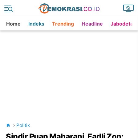
Home
Indeks
Trending
Headline
Jabodetab
Politik
Sindir Puan Maharani, Fadli Zon: