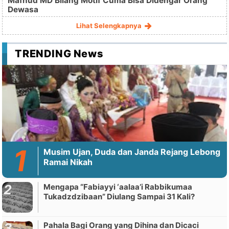
Mafhud MD Bilang Motif Cuma Bisa Didengar Orang
Dewasa
Lihat Selengkapnya
TRENDING News
Musim Ujan, Duda dan Janda Rejang Lebong
Ramai Nikah
Mengapa “Fabiayyi ‘aalaa’i Rabbikumaa
Tukadzdzibaan” Diulang Sampai 31 Kali?
Pahala Bagi Orang yang Dihina dan Dicaci