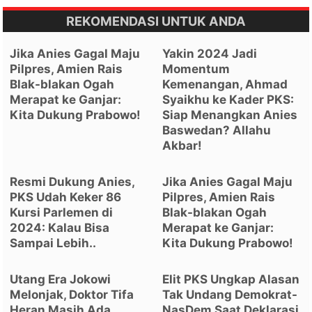
REKOMENDASI UNTUK ANDA
Jika Anies Gagal Maju
Yakin 2024 Jadi
Pilpres, Amien Rais
Momentum
Blak-blakan Ogah
Kemenangan, Ahmad
Merapat ke Ganjar:
Syaikhu ke Kader PKS:
Kita Dukung Prabowo!
Siap Menangkan Anies
Baswedan? Allahu
Akbar!
Resmi Dukung Anies,
Jika Anies Gagal Maju
PKS Udah Keker 86
Pilpres, Amien Rais
Kursi Parlemen di
Blak-blakan Ogah
2024: Kalau Bisa
Merapat ke Ganjar:
Sampai Lebih..
Kita Dukung Prabowo!
Utang Era Jokowi
Elit PKS Ungkap Alasan
Melonjak, Doktor Tifa
Tak Undang Demokrat-
Heran Masih Ada
NasDem Saat Deklarasi