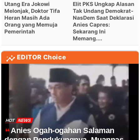
Utang Era Jokowi
Elit PKS Ungkap Alasan
Melonjak, Doktor Tifa
Tak Undang Demokrat-
Heran Masih Ada
NasDem Saat Deklarasi
Orang yang Memuja
Anies Capres:
Pemerintah
Sekarang Ini
Memang....
EDITOR Choice
HOT
NEWS
Anies Ogah-ogahan Salaman
dengan Pendukungnya, Muannas