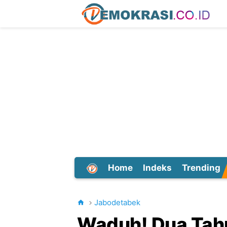
Home
Indeks
Trending
Dunia
Jabodetabek
Waduh! Dua Tah