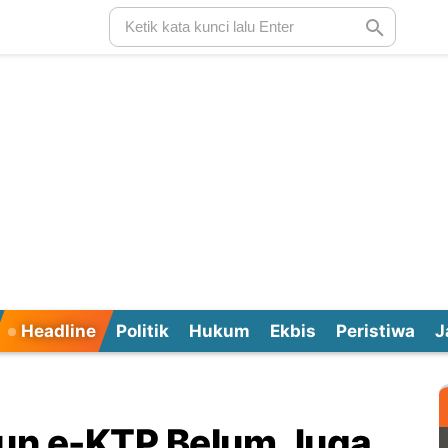
Headline
Politik
Hukum
Ekbis
Peristiwa
J
un e-KTP Belum Juga