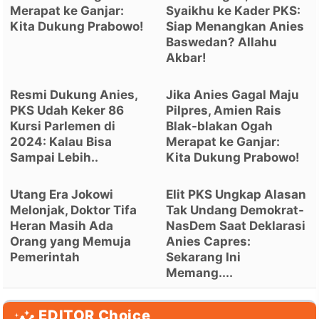
Merapat ke Ganjar:
Syaikhu ke Kader PKS:
Kita Dukung Prabowo!
Siap Menangkan Anies
Baswedan? Allahu
Akbar!
Resmi Dukung Anies,
Jika Anies Gagal Maju
PKS Udah Keker 86
Pilpres, Amien Rais
Kursi Parlemen di
Blak-blakan Ogah
2024: Kalau Bisa
Merapat ke Ganjar:
Sampai Lebih..
Kita Dukung Prabowo!
Utang Era Jokowi
Elit PKS Ungkap Alasan
Melonjak, Doktor Tifa
Tak Undang Demokrat-
Heran Masih Ada
NasDem Saat Deklarasi
Orang yang Memuja
Anies Capres:
Pemerintah
Sekarang Ini
Memang....
EDITOR Choice