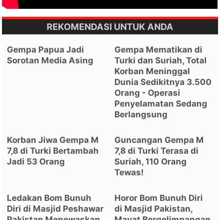
REKOMENDASI UNTUK ANDA
Gempa Papua Jadi
Gempa Mematikan di
Sorotan Media Asing
Turki dan Suriah, Total
Korban Meninggal
Dunia Sedikitnya 3.500
Orang - Operasi
Penyelamatan Sedang
Berlangsung
Korban Jiwa Gempa M
Guncangan Gempa M
7,8 di Turki Bertambah
7,8 di Turki Terasa di
Jadi 53 Orang
Suriah, 110 Orang
Tewas!
Ledakan Bom Bunuh
Horor Bom Bunuh Diri
Diri di Masjid Peshawar
di Masjid Pakistan,
Pakistan Menewaskan
Mayat Bergelimpangan