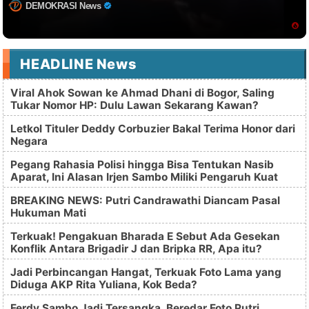
DEMOKRASI News
HEADLINE News
Viral Ahok Sowan ke Ahmad Dhani di Bogor, Saling
Tukar Nomor HP: Dulu Lawan Sekarang Kawan?
Letkol Tituler Deddy Corbuzier Bakal Terima Honor dari
Negara
Pegang Rahasia Polisi hingga Bisa Tentukan Nasib
Aparat, Ini Alasan Irjen Sambo Miliki Pengaruh Kuat
BREAKING NEWS: Putri Candrawathi Diancam Pasal
Hukuman Mati
Terkuak! Pengakuan Bharada E Sebut Ada Gesekan
Konflik Antara Brigadir J dan Bripka RR, Apa itu?
Jadi Perbincangan Hangat, Terkuak Foto Lama yang
Diduga AKP Rita Yuliana, Kok Beda?
Ferdy Sambo Jadi Tersangka, Beredar Foto Putri