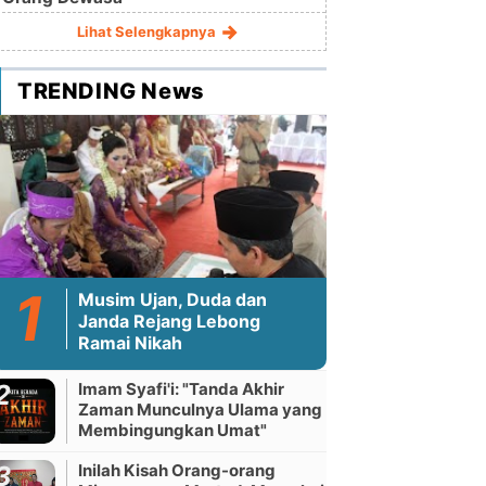
Lihat Selengkapnya
TRENDING News
Musim Ujan, Duda dan
Janda Rejang Lebong
Ramai Nikah
Imam Syafi'i: "Tanda Akhir
Zaman Munculnya Ulama yang
Membingungkan Umat"
Inilah Kisah Orang-orang