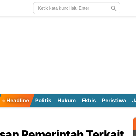
Headline
Politik
Hukum
Ekbis
Peristiwa
J
usan Pemerintah Terkait