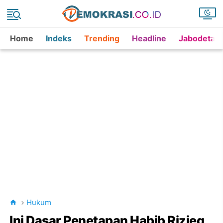
Home
Indeks
Trending
Headline
Jabodetab
Hukum
Ini Dasar Penetapan Habib Rizieq