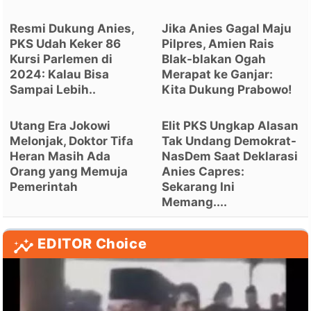
Resmi Dukung Anies,
Jika Anies Gagal Maju
PKS Udah Keker 86
Pilpres, Amien Rais
Kursi Parlemen di
Blak-blakan Ogah
2024: Kalau Bisa
Merapat ke Ganjar:
Sampai Lebih..
Kita Dukung Prabowo!
Utang Era Jokowi
Elit PKS Ungkap Alasan
Melonjak, Doktor Tifa
Tak Undang Demokrat-
Heran Masih Ada
NasDem Saat Deklarasi
Orang yang Memuja
Anies Capres:
Pemerintah
Sekarang Ini
Memang....
EDITOR Choice