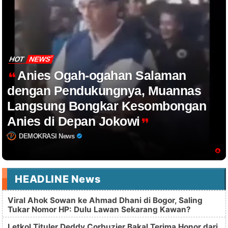
HOT
NEWS
Anies Ogah-ogahan Salaman
dengan Pendukungnya, Muannas
Langsung Bongkar Kesombongan
Anies di Depan Jokowi
DEMOKRASI News
HEADLINE News
Viral Ahok Sowan ke Ahmad Dhani di Bogor, Saling
Tukar Nomor HP: Dulu Lawan Sekarang Kawan?
Letkol Tituler Deddy Corbuzier Bakal Terima Honor dari