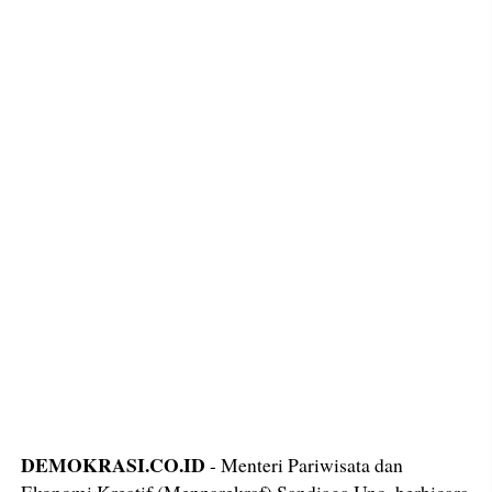
DEMOKRASI.CO.ID
- Menteri Pariwisata dan
Ekonomi Kreatif (Menparekraf) Sandiaga Uno, berbicara