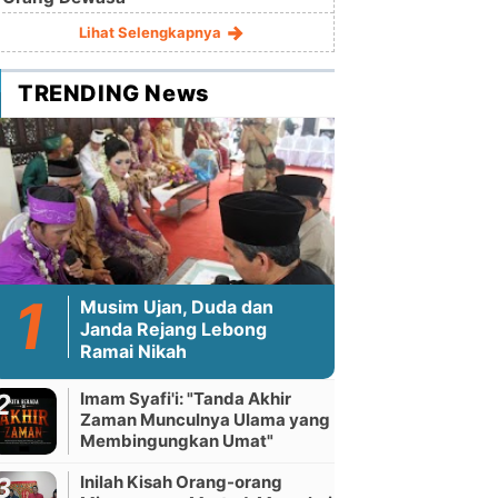
Lihat Selengkapnya
TRENDING News
Musim Ujan, Duda dan
Janda Rejang Lebong
Ramai Nikah
Imam Syafi'i: "Tanda Akhir
Zaman Munculnya Ulama yang
Membingungkan Umat"
Inilah Kisah Orang-orang