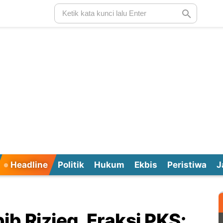
Headline
Politik
Hukum
Ekbis
Peristiwa
J
ib Rizieq, Fraksi PKS: