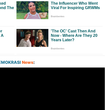
EMOKRASI
News
: