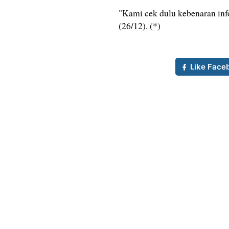
"Kami cek dulu kebenaran info 
(26/12). (*)
Like Face