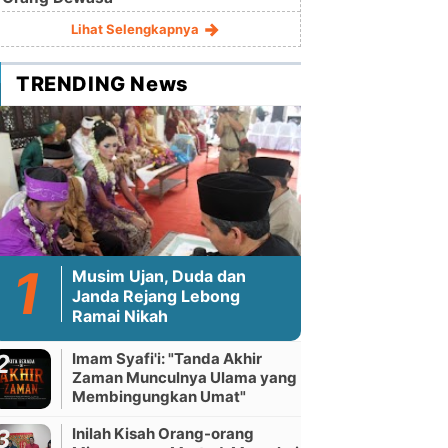
Lihat Selengkapnya
TRENDING News
Musim Ujan, Duda dan
Janda Rejang Lebong
Ramai Nikah
Imam Syafi'i: "Tanda Akhir
Zaman Munculnya Ulama yang
Membingungkan Umat"
Inilah Kisah Orang-orang