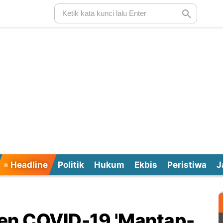
Headline
Politik
Hukum
Ekbis
Peristiwa
J
sien COVID-19 'Mantap-