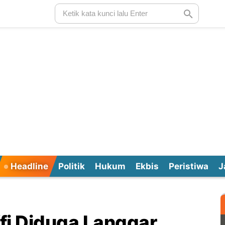
Headline
Politik
Hukum
Ekbis
Peristiwa
J
fi Diduga Langgar