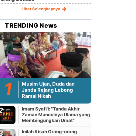
Lihat Selengkapnya
TRENDING News
Musim Ujan, Duda dan
Janda Rejang Lebong
Ramai Nikah
Imam Syafi'i: "Tanda Akhir
Zaman Munculnya Ulama yang
Membingungkan Umat"
Inilah Kisah Orang-orang