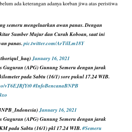
elum ada keterangan adanya korban jiwa atas peristiwa
nung semeru mengeluarkan awan panas. Dengan
sekitar Sumber Mujur dan Curah Koboan, saat ini
awan panas.
pic.twitter.com/ArTilLm18Y
horiqul_haq)
January 16, 2021
nas Guguran (APG) Gunung Semeru dengan jarak
 kilometer pada Sabtu (16/1) sore pukul 17.24 WIB.
t.co/vT6EJRfYt0
#InfoBencanaBNPB
1Bxo
BNPB_Indonesia)
January 16, 2021
nas Guguran (APG) Gunung Semeru dengan jarak
 KM pada Sabtu (16/1) pkl 17.24 WIB.
#Semeru