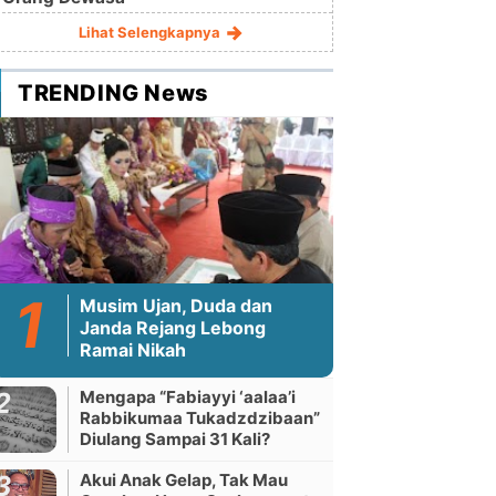
Lihat Selengkapnya
TRENDING News
Musim Ujan, Duda dan
Janda Rejang Lebong
Ramai Nikah
Mengapa “Fabiayyi ‘aalaa’i
Rabbikumaa Tukadzdzibaan”
Diulang Sampai 31 Kali?
Akui Anak Gelap, Tak Mau