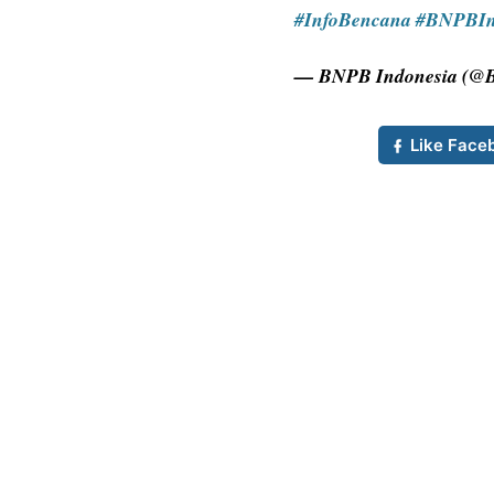
#InfoBencana
#BNPBIn
— BNPB Indonesia (@
Like Face