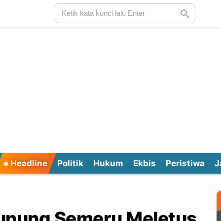
Headline
Politik
Hukum
Ekbis
Peristiwa
J
unung Semeru Meletus,