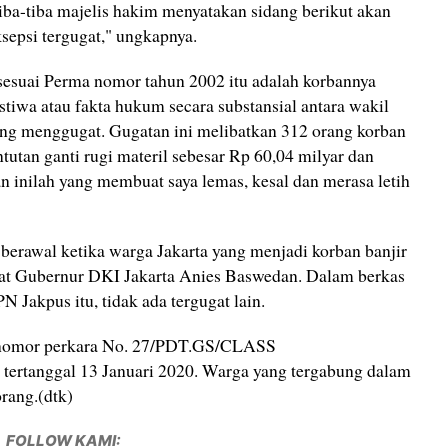
iba-tiba majelis hakim menyatakan sidang berikut akan
ksepsi tergugat," ungkapnya.
 sesuai Perma nomor tahun 2002 itu adalah korbannya
tiwa atau fakta hukum secara substansial antara wakil
ang menggugat. Gugatan ini melibatkan 312 orang korban
tutan ganti rugi materil sebesar Rp 60,04 milyar dan
an inilah yang membuat saya lemas, kesal dan merasa letih
berawal ketika warga Jakarta yang menjadi korban banjir
at Gubernur DKI Jakarta Anies Baswedan. Dalam berkas
 Jakpus itu, tidak ada tergugat lain.
n nomor perkara No. 27/PDT.GS/CLASS
ertanggal 13 Januari 2020. Warga yang tergabung dalam
orang.(dtk)
FOLLOW KAMI: