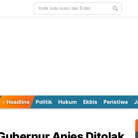
Headline
Politik
Hukum
Ekbis
Peristiwa
J
ubernur Anies Ditolak,