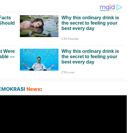
EMOKRASI
News
: