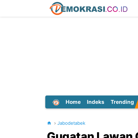
Home
Indeks
Trending
Dunia
Jabodetabek
Gugatan Lawan G