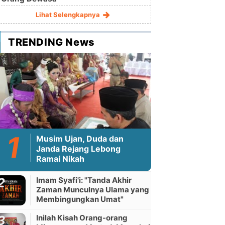
Lihat Selengkapnya
TRENDING News
Musim Ujan, Duda dan
Janda Rejang Lebong
Ramai Nikah
Imam Syafi'i: "Tanda Akhir
Zaman Munculnya Ulama yang
Membingungkan Umat"
Inilah Kisah Orang-orang