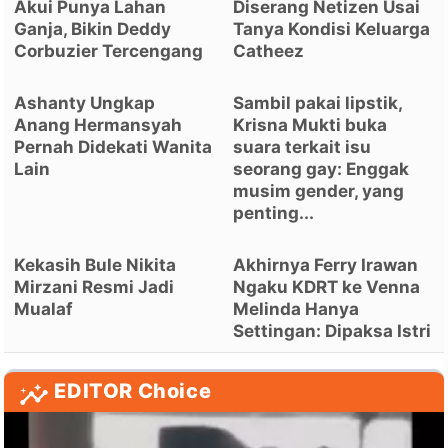
Akui Punya Lahan
Diserang Netizen Usai
Ganja, Bikin Deddy
Tanya Kondisi Keluarga
Corbuzier Tercengang
Catheez
Ashanty Ungkap
Sambil pakai lipstik,
Anang Hermansyah
Krisna Mukti buka
Pernah Didekati Wanita
suara terkait isu
Lain
seorang gay: Enggak
musim gender, yang
penting...
Kekasih Bule Nikita
Akhirnya Ferry Irawan
Mirzani Resmi Jadi
Ngaku KDRT ke Venna
Mualaf
Melinda Hanya
Settingan: Dipaksa Istri
EDITOR Choice