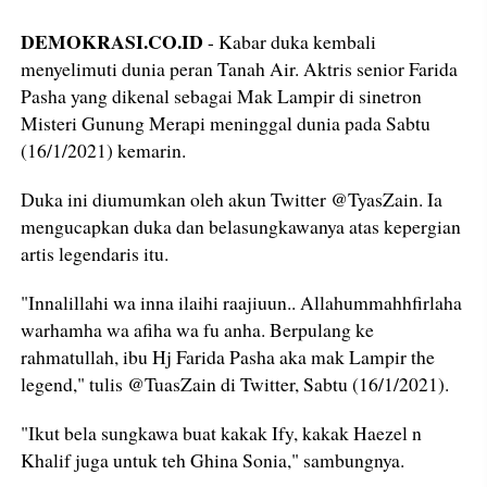
DEMOKRASI.CO.ID
- Kabar duka kembali
menyelimuti dunia peran Tanah Air. Aktris senior Farida
Pasha yang dikenal sebagai Mak Lampir di sinetron
Misteri Gunung Merapi meninggal dunia pada Sabtu
(16/1/2021) kemarin.
Duka ini diumumkan oleh akun Twitter @TyasZain. Ia
mengucapkan duka dan belasungkawanya atas kepergian
artis legendaris itu.
"Innalillahi wa inna ilaihi raajiuun.. Allahummahhfirlaha
warhamha wa afiha wa fu anha. Berpulang ke
rahmatullah, ibu Hj Farida Pasha aka mak Lampir the
legend," tulis @TuasZain di Twitter, Sabtu (16/1/2021).
"Ikut bela sungkawa buat kakak Ify, kakak Haezel n
Khalif juga untuk teh Ghina Sonia," sambungnya.