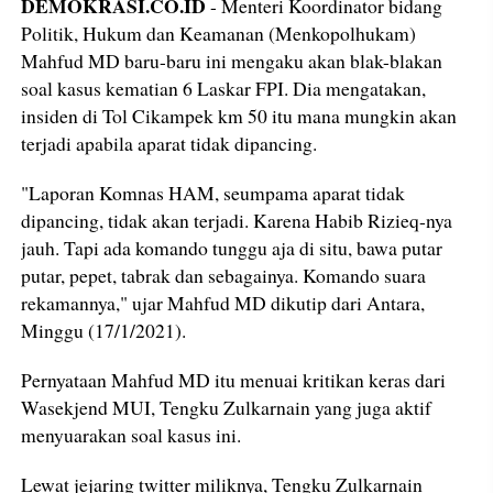
DEMOKRASI.CO.ID
- Menteri Koordinator bidang
Politik, Hukum dan Keamanan (Menkopolhukam)
Mahfud MD baru-baru ini mengaku akan blak-blakan
soal kasus kematian 6 Laskar FPI. Dia mengatakan,
insiden di Tol Cikampek km 50 itu mana mungkin akan
terjadi apabila aparat tidak dipancing.
"Laporan Komnas HAM, seumpama aparat tidak
dipancing, tidak akan terjadi. Karena Habib Rizieq-nya
jauh. Tapi ada komando tunggu aja di situ, bawa putar
putar, pepet, tabrak dan sebagainya. Komando suara
rekamannya," ujar Mahfud MD dikutip dari Antara,
Minggu (17/1/2021).
Pernyataan Mahfud MD itu menuai kritikan keras dari
Wasekjend MUI, Tengku Zulkarnain yang juga aktif
menyuarakan soal kasus ini.
Lewat jejaring twitter miliknya, Tengku Zulkarnain