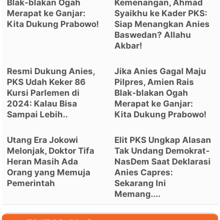
Blak-blakan Ogah
Kemenangan, Ahmad
Merapat ke Ganjar:
Syaikhu ke Kader PKS:
Kita Dukung Prabowo!
Siap Menangkan Anies
Baswedan? Allahu
Akbar!
Resmi Dukung Anies,
Jika Anies Gagal Maju
PKS Udah Keker 86
Pilpres, Amien Rais
Kursi Parlemen di
Blak-blakan Ogah
2024: Kalau Bisa
Merapat ke Ganjar:
Sampai Lebih..
Kita Dukung Prabowo!
Utang Era Jokowi
Elit PKS Ungkap Alasan
Melonjak, Doktor Tifa
Tak Undang Demokrat-
Heran Masih Ada
NasDem Saat Deklarasi
Orang yang Memuja
Anies Capres:
Pemerintah
Sekarang Ini
Memang....