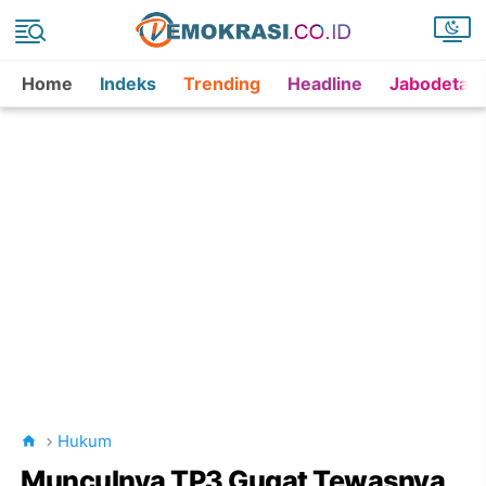
Home
Indeks
Trending
Headline
Jabodetab
Hukum
Munculnya TP3 Gugat Tewasnya