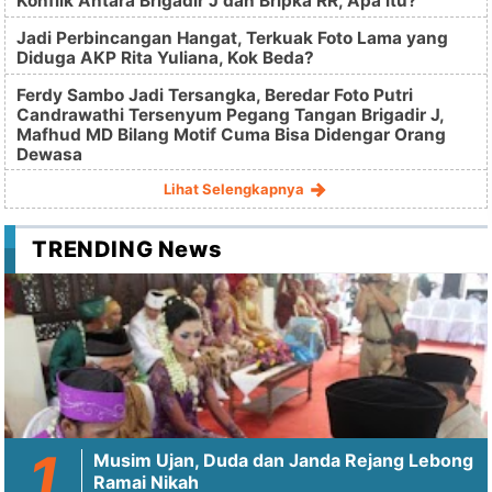
Konflik Antara Brigadir J dan Bripka RR, Apa itu?
Jadi Perbincangan Hangat, Terkuak Foto Lama yang
Diduga AKP Rita Yuliana, Kok Beda?
Ferdy Sambo Jadi Tersangka, Beredar Foto Putri
Candrawathi Tersenyum Pegang Tangan Brigadir J,
Mafhud MD Bilang Motif Cuma Bisa Didengar Orang
Dewasa
Lihat Selengkapnya
TRENDING News
Musim Ujan, Duda dan Janda Rejang Lebong
Ramai Nikah