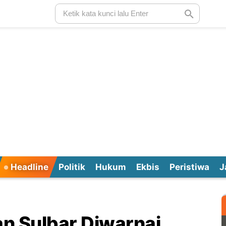
Headline
Politik
Hukum
Ekbis
Peristiwa
J
n Sulbar Diwarnai