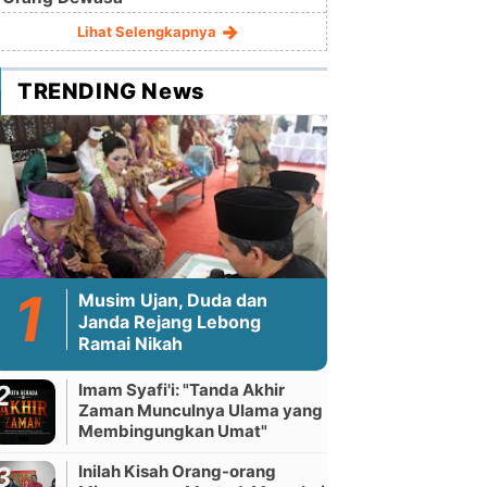
Lihat Selengkapnya
TRENDING News
Musim Ujan, Duda dan
Janda Rejang Lebong
Ramai Nikah
Imam Syafi'i: "Tanda Akhir
Zaman Munculnya Ulama yang
Membingungkan Umat"
Inilah Kisah Orang-orang