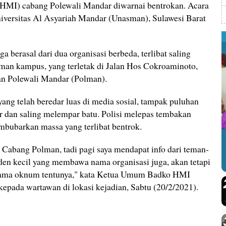
MI) cabang Polewali Mandar diwarnai bentrokan. Acara
niversitas Al Asyariah Mandar (Unasman), Sulawesi Barat
 berasal dari dua organisasi berbeda, terlibat saling
aman kampus, yang terletak di Jalan Hos Cokroaminoto,
n Polewali Mandar (Polman).
ng telah beredar luas di media sosial, tampak puluhan
ar dan saling melempar batu. Polisi melepas tembakan
mbubarkan massa yang terlibat bentrok.
abang Polman, tadi pagi saya mendapat info dari teman-
den kecil yang membawa nama organisasi juga, akan tetapi
as nama oknum tentunya," kata Ketua Umum Badko HMI
kepada wartawan di lokasi kejadian, Sabtu (20/2/2021).