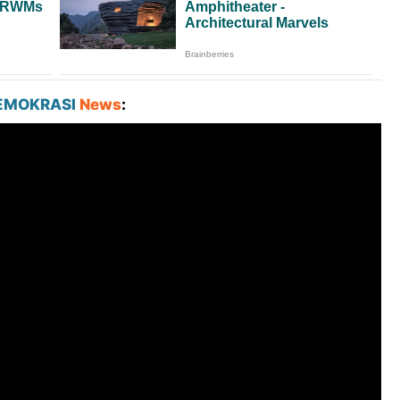
EMOKRASI
News
: