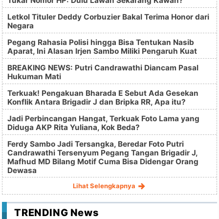
Tukar Nomor HP: Dulu Lawan Sekarang Kawan?
Letkol Tituler Deddy Corbuzier Bakal Terima Honor dari
Negara
Pegang Rahasia Polisi hingga Bisa Tentukan Nasib
Aparat, Ini Alasan Irjen Sambo Miliki Pengaruh Kuat
BREAKING NEWS: Putri Candrawathi Diancam Pasal
Hukuman Mati
Terkuak! Pengakuan Bharada E Sebut Ada Gesekan
Konflik Antara Brigadir J dan Bripka RR, Apa itu?
Jadi Perbincangan Hangat, Terkuak Foto Lama yang
Diduga AKP Rita Yuliana, Kok Beda?
Ferdy Sambo Jadi Tersangka, Beredar Foto Putri
Candrawathi Tersenyum Pegang Tangan Brigadir J,
Mafhud MD Bilang Motif Cuma Bisa Didengar Orang
Dewasa
Lihat Selengkapnya
TRENDING News