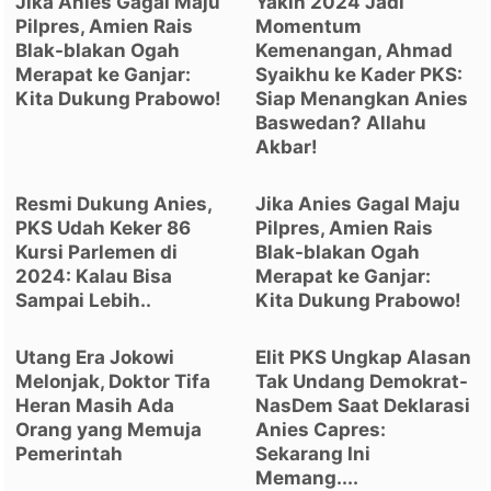
Jika Anies Gagal Maju
Yakin 2024 Jadi
Pilpres, Amien Rais
Momentum
Blak-blakan Ogah
Kemenangan, Ahmad
Merapat ke Ganjar:
Syaikhu ke Kader PKS:
Kita Dukung Prabowo!
Siap Menangkan Anies
Baswedan? Allahu
Akbar!
Resmi Dukung Anies,
Jika Anies Gagal Maju
PKS Udah Keker 86
Pilpres, Amien Rais
Kursi Parlemen di
Blak-blakan Ogah
2024: Kalau Bisa
Merapat ke Ganjar:
Sampai Lebih..
Kita Dukung Prabowo!
Utang Era Jokowi
Elit PKS Ungkap Alasan
Melonjak, Doktor Tifa
Tak Undang Demokrat-
Heran Masih Ada
NasDem Saat Deklarasi
Orang yang Memuja
Anies Capres:
Pemerintah
Sekarang Ini
Memang....