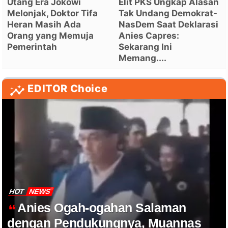
Utang Era Jokowi
Elit PKS Ungkap Alasan
Melonjak, Doktor Tifa
Tak Undang Demokrat-
Heran Masih Ada
NasDem Saat Deklarasi
Orang yang Memuja
Anies Capres:
Pemerintah
Sekarang Ini
Memang....
EDITOR Choice
HOT
NEWS
Anies Ogah-ogahan Salaman
dengan Pendukungnya, Muannas