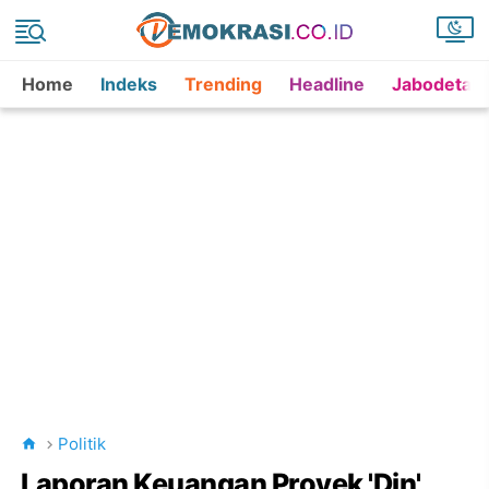
Home
Indeks
Trending
Headline
Jabodetab
Politik
Laporan Keuangan Proyek 'Din'