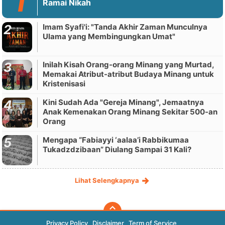
Ramai Nikah
Imam Syafi'i: "Tanda Akhir Zaman Munculnya
Ulama yang Membingungkan Umat"
Inilah Kisah Orang-orang Minang yang Murtad,
Memakai Atribut-atribut Budaya Minang untuk
Kristenisasi
Kini Sudah Ada "Gereja Minang", Jemaatnya
Anak Kemenakan Orang Minang Sekitar 500-an
Orang
Mengapa “Fabiayyi ‘aalaa’i Rabbikumaa
Tukadzdzibaan” Diulang Sampai 31 Kali?
Lihat Selengkapnya
Privacy Policy
Disclaimer
Term of Service