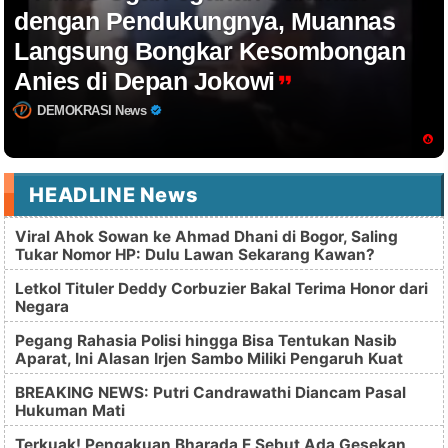
dengan Pendukungnya, Muannas
Langsung Bongkar Kesombongan
Anies di Depan Jokowi
DEMOKRASI News
HEADLINE News
Viral Ahok Sowan ke Ahmad Dhani di Bogor, Saling
Tukar Nomor HP: Dulu Lawan Sekarang Kawan?
Letkol Tituler Deddy Corbuzier Bakal Terima Honor dari
Negara
Pegang Rahasia Polisi hingga Bisa Tentukan Nasib
Aparat, Ini Alasan Irjen Sambo Miliki Pengaruh Kuat
BREAKING NEWS: Putri Candrawathi Diancam Pasal
Hukuman Mati
Terkuak! Pengakuan Bharada E Sebut Ada Gesekan