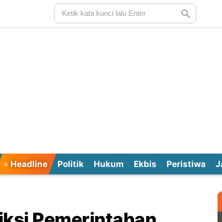
Headline
Politik
Hukum
Ekbis
Peristiwa
J
diksi Pemerintahan