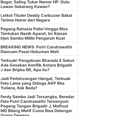
Bogor, Saling Tukar Nomor HP: Dulu
Lawan Sekarang Kawan?
Letkol Tituler Deddy Corbuzier Bakal
Terima Honor dari Negara
Pegang Rahasia Polisi hingga Bisa
Tentukan Nasib Aparat, Ini Alasan
Irjen Sambo Miliki Pengaruh Kuat
BREAKING NEWS: Putri Candrawathi
Diancam Pasal Hukuman Mati
Terkuak! Pengakuan Bharada E Sebut
Ada Gesekan Konflik Antara Brigadir
J dan Bripka RR, Apa itu?
Jadi Perbincangan Hangat, Terkuak
Foto Lama yang Diduga AKP Rita
Yuliana, Kok Beda?
Ferdy Sambo Jadi Tersangka, Beredar
Foto Putri Candrawathi Tersenyum
Pegang Tangan Brigadir J, Mafhud
MD Bilang Motif Cuma Bisa Didengar
Orang Dewasa