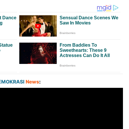
EMOKRASI
News
: