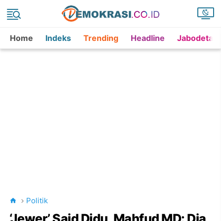
Home
Indeks
Trending
Headline
Jabodetab
Politik
‘Jewer’ Said Didu, Mahfud MD: Dia