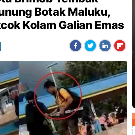
unung Botak Maluku,
kcok Kolam Galian Emas