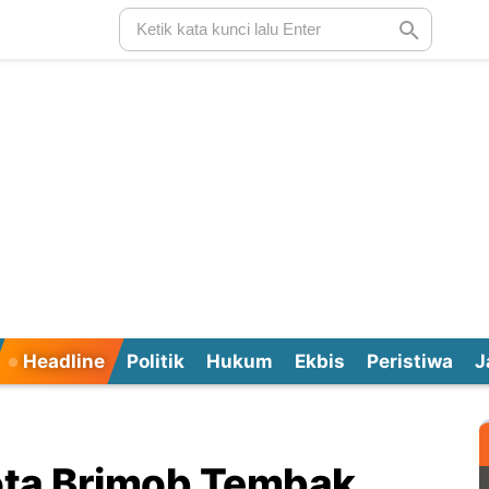
Headline
Politik
Hukum
Ekbis
Peristiwa
J
ota Brimob Tembak