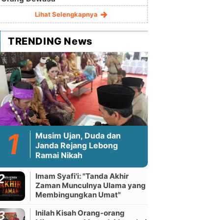
Lihat Selengkapnya
TRENDING News
Musim Ujan, Duda dan
Janda Rejang Lebong
Ramai Nikah
Imam Syafi'i: "Tanda Akhir
Zaman Munculnya Ulama yang
Membingungkan Umat"
Inilah Kisah Orang-orang