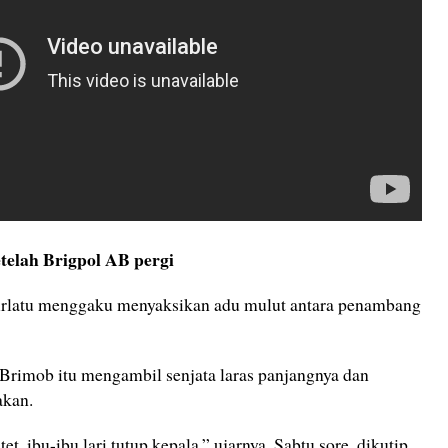
telah Brigpol AB pergi
urlatu menggaku menyaksikan adu mulut antara penambang
Brimob itu mengambil senjata laras panjangnya dan
akan.
t, ibu-ibu lari tutup kepala,” ujarnya, Sabtu sore, dikutip