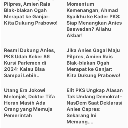
Pilpres, Amien Rais
Momentum
Blak-blakan Ogah
Kemenangan, Ahmad
Merapat ke Ganjar:
Syaikhu ke Kader PKS:
Kita Dukung Prabowo!
Siap Menangkan Anies
Baswedan? Allahu
Akbar!
Resmi Dukung Anies,
Jika Anies Gagal Maju
PKS Udah Keker 86
Pilpres, Amien Rais
Kursi Parlemen di
Blak-blakan Ogah
2024: Kalau Bisa
Merapat ke Ganjar:
Sampai Lebih..
Kita Dukung Prabowo!
Utang Era Jokowi
Elit PKS Ungkap Alasan
Melonjak, Doktor Tifa
Tak Undang Demokrat-
Heran Masih Ada
NasDem Saat Deklarasi
Orang yang Memuja
Anies Capres:
Pemerintah
Sekarang Ini
Memang....