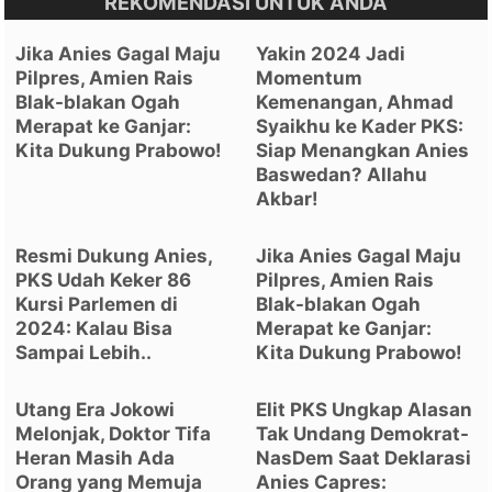
REKOMENDASI UNTUK ANDA
Jika Anies Gagal Maju
Yakin 2024 Jadi
Pilpres, Amien Rais
Momentum
Blak-blakan Ogah
Kemenangan, Ahmad
Merapat ke Ganjar:
Syaikhu ke Kader PKS:
Kita Dukung Prabowo!
Siap Menangkan Anies
Baswedan? Allahu
Akbar!
Resmi Dukung Anies,
Jika Anies Gagal Maju
PKS Udah Keker 86
Pilpres, Amien Rais
Kursi Parlemen di
Blak-blakan Ogah
2024: Kalau Bisa
Merapat ke Ganjar:
Sampai Lebih..
Kita Dukung Prabowo!
Utang Era Jokowi
Elit PKS Ungkap Alasan
Melonjak, Doktor Tifa
Tak Undang Demokrat-
Heran Masih Ada
NasDem Saat Deklarasi
Orang yang Memuja
Anies Capres: