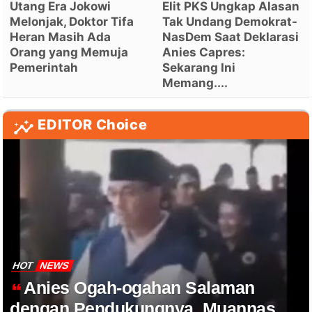
Utang Era Jokowi
Elit PKS Ungkap Alasan
Melonjak, Doktor Tifa
Tak Undang Demokrat-
Heran Masih Ada
NasDem Saat Deklarasi
Orang yang Memuja
Anies Capres:
Pemerintah
Sekarang Ini
Memang....
EDITOR Choice
HOT
NEWS
Anies Ogah-ogahan Salaman
dengan Pendukungnya, Muannas