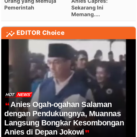
Orang yang Memuja
Anies Capres:
Pemerintah
Sekarang Ini
Memang....
EDITOR Choice
HOT
NEWS
Anies Ogah-ogahan Salaman
dengan Pendukungnya, Muannas
Langsung Bongkar Kesombongan
Anies di Depan Jokowi