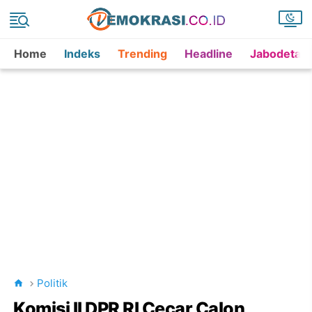
Home
Indeks
Trending
Headline
Jabodetab
Politik
Komisi II DPR RI Cecar Calon