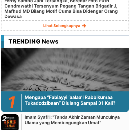
Ferdy Sambo Jadi Tersangka, Beredar Foto Putri
Candrawathi Tersenyum Pegang Tangan Brigadir J,
Mafhud MD Bilang Motif Cuma Bisa Didengar Orang
Dewasa
Lihat Selengkapnya
TRENDING News
Mengapa “Fabiayyi ‘aalaa’i Rabbikumaa
Tukadzdzibaan” Diulang Sampai 31 Kali?
Imam Syafi'i: "Tanda Akhir Zaman Munculnya
Ulama yang Membingungkan Umat"