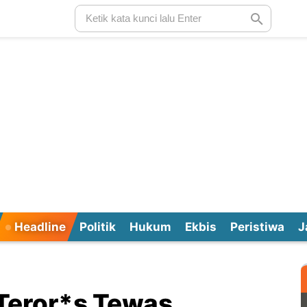
Headline
Politik
Hukum
Ekbis
Peristiwa
J
Teror*s Tewas