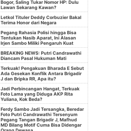
Bogor, Saling Tukar Nomor HP: Dulu
Lawan Sekarang Kawan?
Letkol Tituler Deddy Corbuzier Bakal
Terima Honor dari Negara
Pegang Rahasia Polisi hingga Bisa
Tentukan Nasib Aparat, Ini Alasan
Irjen Sambo Miliki Pengaruh Kuat
BREAKING NEWS: Putri Candrawathi
Diancam Pasal Hukuman Mati
Terkuak! Pengakuan Bharada E Sebut
Ada Gesekan Konflik Antara Brigadir
J dan Bripka RR, Apa itu?
Jadi Perbincangan Hangat, Terkuak
Foto Lama yang Diduga AKP Rita
Yuliana, Kok Beda?
Ferdy Sambo Jadi Tersangka, Beredar
Foto Putri Candrawathi Tersenyum
Pegang Tangan Brigadir J, Mafhud
MD Bilang Motif Cuma Bisa Didengar
Orang Dewasa