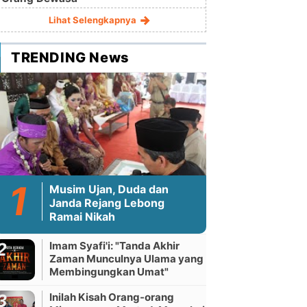
Lihat Selengkapnya
TRENDING News
Musim Ujan, Duda dan
Janda Rejang Lebong
Ramai Nikah
Imam Syafi'i: "Tanda Akhir
Zaman Munculnya Ulama yang
Membingungkan Umat"
Inilah Kisah Orang-orang