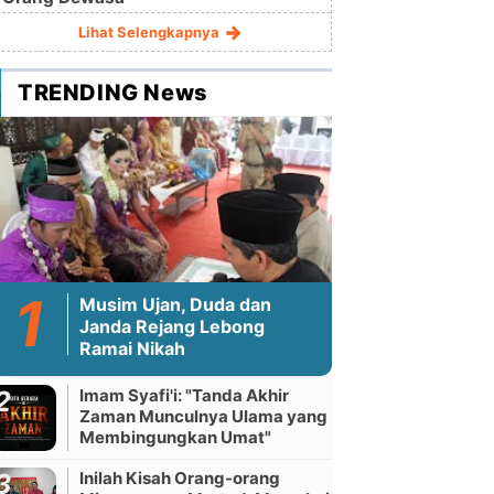
Lihat Selengkapnya
TRENDING News
Musim Ujan, Duda dan
Janda Rejang Lebong
Ramai Nikah
Imam Syafi'i: "Tanda Akhir
Zaman Munculnya Ulama yang
Membingungkan Umat"
Inilah Kisah Orang-orang