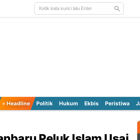
Headline
Politik
Hukum
Ekbis
Peristiwa
J
anbaru Peluk Islam Usai