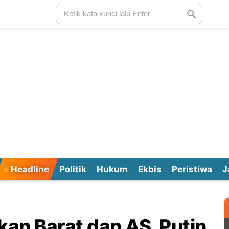
Headline
Politik
Hukum
Ekbis
Peristiwa
J
kan Barat dan AS, Putin