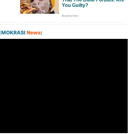
EMOKRASI
News
: