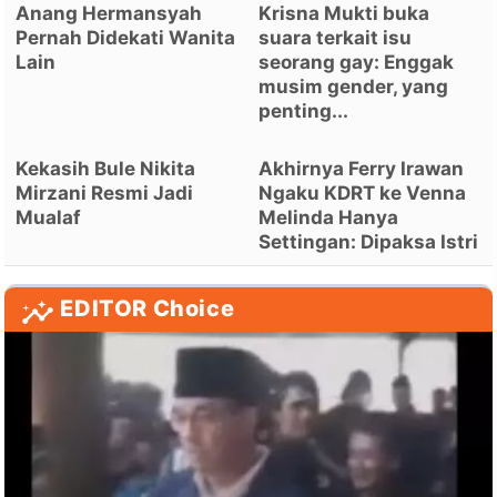
Anang Hermansyah
Krisna Mukti buka
Pernah Didekati Wanita
suara terkait isu
Lain
seorang gay: Enggak
musim gender, yang
penting...
Kekasih Bule Nikita
Akhirnya Ferry Irawan
Mirzani Resmi Jadi
Ngaku KDRT ke Venna
Mualaf
Melinda Hanya
Settingan: Dipaksa Istri
EDITOR Choice