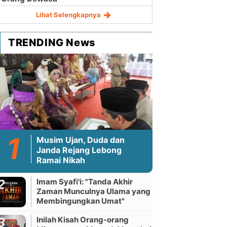
Lihat Selengkapnya
TRENDING News
Musim Ujan, Duda dan
Janda Rejang Lebong
Ramai Nikah
Imam Syafi'i: "Tanda Akhir
Zaman Munculnya Ulama yang
Membingungkan Umat"
Inilah Kisah Orang-orang