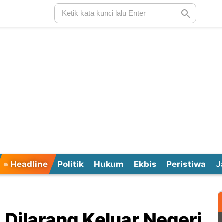
Headline
Politik
Hukum
Ekbis
Peristiwa
J
Dilarang Keluar Negeri