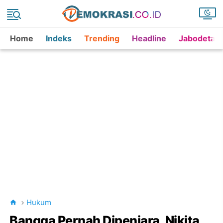
Home
Indeks
Trending
Headline
Jabodetab
Hukum
Bangga Pernah Dipenjara, Nikita