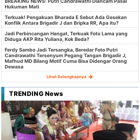
BREAKING NEWS: Putri Candrawathi Diancam Pasal
Hukuman Mati
Terkuak! Pengakuan Bharada E Sebut Ada Gesekan
Konflik Antara Brigadir J dan Bripka RR, Apa itu?
Jadi Perbincangan Hangat, Terkuak Foto Lama yang
Diduga AKP Rita Yuliana, Kok Beda?
Ferdy Sambo Jadi Tersangka, Beredar Foto Putri
Candrawathi Tersenyum Pegang Tangan Brigadir J,
Mafhud MD Bilang Motif Cuma Bisa Didengar Orang
Dewasa
Lihat Selengkapnya
TRENDING News