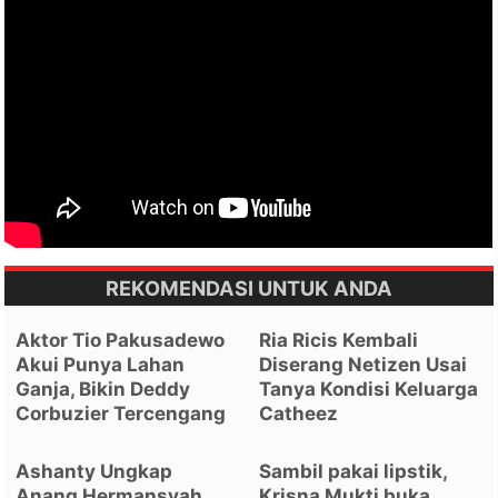
REKOMENDASI UNTUK ANDA
Aktor Tio Pakusadewo
Ria Ricis Kembali
Akui Punya Lahan
Diserang Netizen Usai
Ganja, Bikin Deddy
Tanya Kondisi Keluarga
Corbuzier Tercengang
Catheez
Ashanty Ungkap
Sambil pakai lipstik,
Anang Hermansyah
Krisna Mukti buka