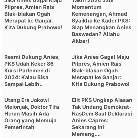
Jika Anies Gagal Maju
Yakin 2024 Jadi
Pilpres, Amien Rais
Momentum
Blak-blakan Ogah
Kemenangan, Ahmad
Merapat ke Ganjar:
Syaikhu ke Kader PKS:
Kita Dukung Prabowo!
Siap Menangkan Anies
Baswedan? Allahu
Akbar!
Resmi Dukung Anies,
Jika Anies Gagal Maju
PKS Udah Keker 86
Pilpres, Amien Rais
Kursi Parlemen di
Blak-blakan Ogah
2024: Kalau Bisa
Merapat ke Ganjar:
Sampai Lebih..
Kita Dukung Prabowo!
Utang Era Jokowi
Elit PKS Ungkap Alasan
Melonjak, Doktor Tifa
Tak Undang Demokrat-
Heran Masih Ada
NasDem Saat Deklarasi
Orang yang Memuja
Anies Capres:
Pemerintah
Sekarang Ini
Memang....